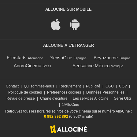
ALLOCINÉ SUR MOBILE
ALLOCINÉ À L'ÉTRANGER
Filmstarts
SensaCine
Beyazperde
Allemagne
Espagne
Turquie
AdoroCinema
Sensacine México
Brésil
Mexique
Contact
|
Qui sommes-nous
|
Recrutement
|
Publicité
|
CGU
|
CGV
|
Politique de cookies
|
Préférences cookies
|
Données Personnelles
|
Revue de presse
|
Charte d'écriture
|
Les services AlloCiné
|
Gérer Utiq
|
©AlloCiné
Retrouvez tous les horaires et infos de votre cinéma sur le numéro AlloCiné :
0 892 892 892
(0,90€/minute)