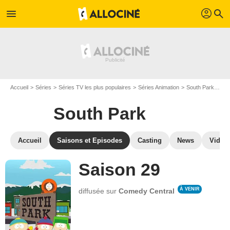
profil
menu
search
Accueil
Séries
Séries TV les plus populaires
Séries Animation
South Park
Les
South Park
Accueil
Saisons et Episodes
Casting
News
Vidéo
Saison 29
À VENIR
diffusée sur
Comedy Central