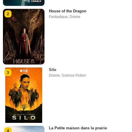
House of the Dragon
2
Fantastique
,
Drame
Silo
3
Drame
,
Science Fiction
La Petite maison dans la prairie
4