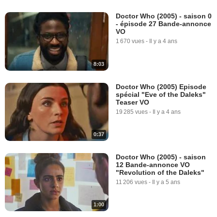
Doctor Who (2005) - saison 0
- épisode 27 Bande-annonce
VO
1 670 vues
-
Il y a 4 ans
8:03
Doctor Who (2005) Episode
spécial "Eve of the Daleks"
Teaser VO
19 285 vues
-
Il y a 4 ans
0:37
Doctor Who (2005) - saison
12 Bande-annonce VO
"Revolution of the Daleks"
11 206 vues
-
Il y a 5 ans
1:00