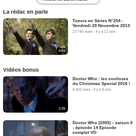
Doctor Who (2005) Teaser
VO "Christmas Special - The
La rédac en parle
Return Of Doctor Mysterio"
5 494 vues
-
Il y a 9 ans
Tueurs en Séries N°254 -
Vendredi 29 Novembre 2013
22 745 vues
-
Il y a 12 ans
0:30
Doctor Who (2005) Teaser
4:03
VO "Christmas Special - Le
Fantôme des Noëls passés"
108 vues
-
Il y a 9 ans
Vidéos bonus
Doctor Who : les coulisses
0:40
du Christmas Special 2016 !
6 303 vues
-
Il y a 9 ans
Doctor Who (2005) Teaser
VO "Christmas Special - La
Prophétie de Noël partie 1"
102 vues
-
Il y a 9 ans
1:25
Doctor Who (2005) - saison 0
0:40
- épisode 14 Episode
complet VO