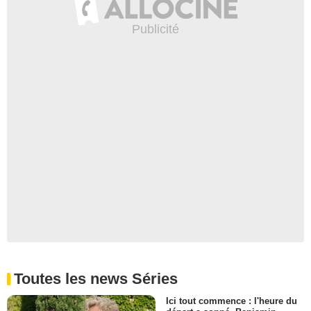
VO "Christmas Special -
L'invasion de Noël"
458 vues
-
Il y a 9 ans
0:43
Doctor Who (2005) - Extrait
VO "Christmas Special - The
Return of Doctor Mysterio"
5 635 vues
-
Il y a 9 ans
2:55
Doctor who - épisode
spécial "Les maris de River
Song" EXTRAIT VF
2 675 vues
-
Il y a 10 ans
1:15
Toutes les news Séries
Doctor Who (2005) - saison 0
Ici tout commence : l'heure du
- épisode 22 Teaser (2) VO