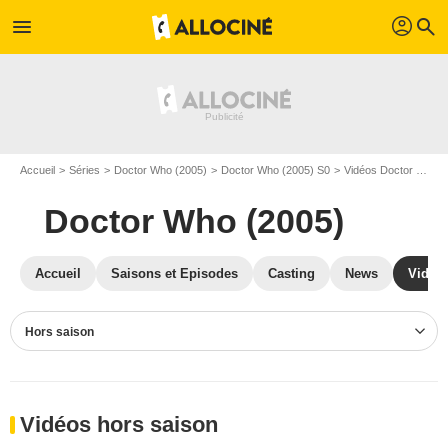
profil
menu
search
Accueil
Séries
Doctor Who (2005)
Doctor Who (2005) S0
Vidéos Doctor Who (2005)
Doctor Who (2005)
Accueil
Saisons et Episodes
Casting
News
Vidéo
Hors saison
Vidéos hors saison