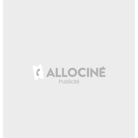
1:00
La bande-annonce version
longue de "The Time of the
Doctor"
5 969 vues
-
Il y a 12 ans
0:30
Doctor Who : la bande-
annonce du Christmas
Special
13 315 vues
-
Il y a 12 ans
0:10