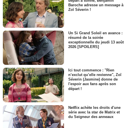
départ a sonné, Benjamin
2 066 vues
-
Il y a 10 ans
Baroche adresse un message à
Zoï Séverin !
0:30
Un Si Grand Soleil en avance :
Doctor Who (2005) - saison 0
résumé de la soirée
- épisode 22 Teaser VO
exceptionnelle du jeudi 13 août
4 003 vues
-
Il y a 10 ans
2026 [SPOILERS]
0:37
Ici tout commence : "Rien
n’exclut qu’elle revienne", Zoï
Doctor Who (2005) - saison 0
Séverin (Jasmine) donne de
- épisode 20 Bande-annonce
l'espoir aux fans après son
(2) VO
départ !
910 vues
-
Il y a 11 ans
0:35
Netflix achète les droits d'une
série avec la star de Matrix et
du Seigneur des anneaux
Doctor Who (2005) - saison 0
- épisode 20 Extrait vidéo VO