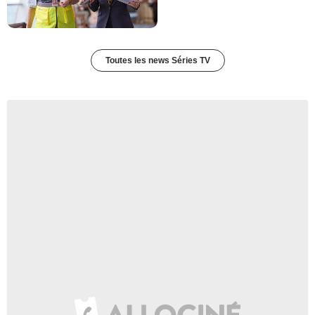
4 352 vues
-
Il y a 11 ans
2:15
Toutes les news Séries TV
Doctor Who (2005) - saison 0
- épisode 20 Bande-annonce
VO
8 943 vues
-
Il y a 11 ans
0:30
Doctor Who - EXTRAIT : "Le
Jour du Docteur"
3 460 vues
-
Il y a 11 ans
1:53
Doctor Who - Bande-
annonce VF de "L'Heure du
Docteur"