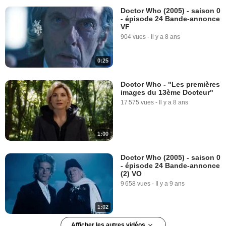
Doctor Who (2005) - saison 0
- épisode 24 Bande-annonce
VF
904 vues
-
Il y a 8 ans
0:25
Doctor Who - "Les premières
images du 13ème Docteur"
17 575 vues
-
Il y a 8 ans
1:00
Doctor Who (2005) - saison 0
- épisode 24 Bande-annonce
(2) VO
9 658 vues
-
Il y a 9 ans
1:02
Afficher les autres vidéos