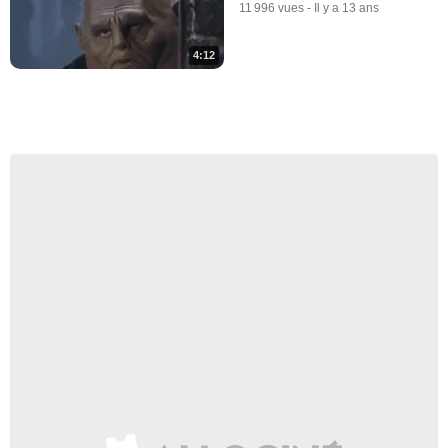
Doctor Who (2005) Teaser
11 996 vues
-
Il y a 13 ans
VO "Christmas Special -
Cyber Noël"
186 vues
-
Il y a 9 ans
4:12
0:35
Doctor Who (2005) Teaser
VO "Christmas Special - Une
croisière autour de la Terre"
60 vues
-
Il y a 9 ans
0:40
Doctor Who (2005) Teaser
VO "Christmas Special - Le
mariage de Noël"
193 vues
-
Il y a 9 ans
0:20
Doctor Who (2005) Teaser