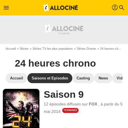
profil
menu
search
Accueil
Séries
Séries TV les plus populaires
Séries Drame
24 heures chrono
24 heures chrono
Accueil
Saisons et Episodes
Casting
News
Vidéo
Saison 9
12 épisodes
diffusés sur
FOX
,
à partir du
5
TERMINÉE
mai 2014