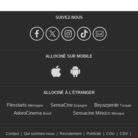
SUIVEZ-NOUS
ALLOCINÉ SUR MOBILE
ALLOCINÉ À L'ÉTRANGER
Filmstarts
SensaCine
Beyazperde
Allemagne
Espagne
Turquie
AdoroCinema
Sensacine México
Brésil
Mexique
Contact
|
Qui sommes-nous
|
Recrutement
|
Publicité
|
CGU
|
CGV
|