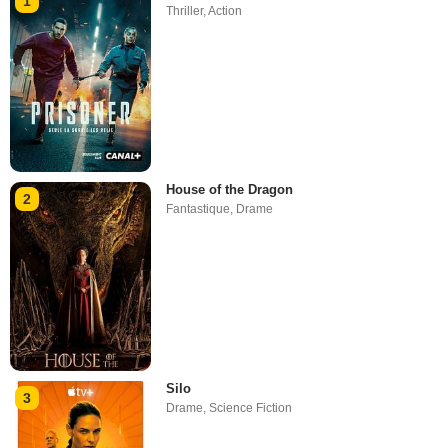
1
Thriller
,
Action
House of the Dragon
2
Fantastique
,
Drame
Silo
3
Drame
,
Science Fiction