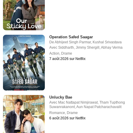
Operation Safed Saagar
De
Abhijeet Singh Parmar
,
Kushal Srivastava
Avec
Siddharth
,
Jimmy Shergill
,
Abhay Verma
Action
,
Drame
7 août 2026 sur Netflix
Unlucky Bae
Avec
Mac Nattapat Nimjirawat
,
Tham Tupthong
Suwanrakanont
,
Aun Napat Patcharachavalit
Romance
,
Drame
6 août 2026 sur Netflix