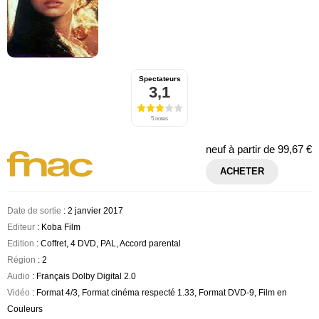
Spectateurs
3,1
5 notes
neuf à partir de
99,67 €
ACHETER
Date de sortie
: 2 janvier 2017
Editeur
: Koba Film
Edition
: Coffret, 4 DVD, PAL, Accord parental
Région
: 2
Audio
: Français Dolby Digital 2.0
Vidéo
: Format 4/3, Format cinéma respecté 1.33, Format DVD-9, Film en
Couleurs