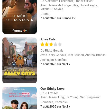
De
Alexandra Echkenazi
,
Franck Ollivier
Avec
Hélène de Fougerolles
,
Florent Peyre
,
Vittoria Di Savoia
Drame
7 août 2026 sur France.TV
Alley Cats
De
Ricky Gervais
Avec
Ricky Gervais
,
Tom Basden
,
Andrew Brooke
Animation
,
Comédie
7 août 2026 sur Netflix
Our Sticky Love
De
Ji-Hye Mo
Avec
Hae-in Jung
,
Ha Young
,
Seo Jung-Yeon
Romance
,
Comédie
7 août 2026 sur Netflix