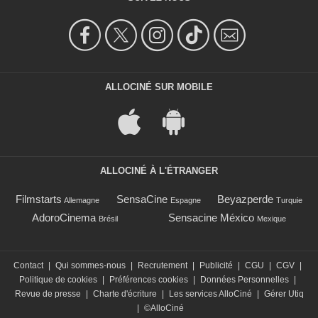
ALLOCINÉ SUR MOBILE
ALLOCINÉ À L'ÉTRANGER
Filmstarts
SensaCine
Beyazperde
Allemagne
Espagne
Turquie
AdoroCinema
Sensacine México
Brésil
Mexique
Contact
|
Qui sommes-nous
|
Recrutement
|
Publicité
|
CGU
|
CGV
|
Politique de cookies
|
Préférences cookies
|
Données Personnelles
|
Revue de presse
|
Charte d'écriture
|
Les services AlloCiné
|
Gérer Utiq
|
©AlloCiné