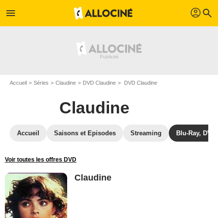
profil
menu
search
Accueil
Séries
Claudine
DVD Claudine
DVD Claudine
Claudine
Accueil
Saisons et Episodes
Streaming
Blu-Ray, DVD
Voir toutes les offres DVD
Claudine