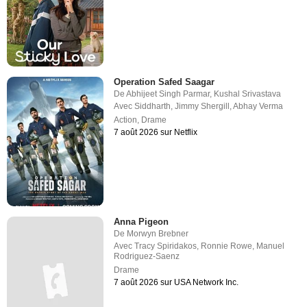
Operation Safed Saagar
De
Abhijeet Singh Parmar
,
Kushal Srivastava
Avec
Siddharth
,
Jimmy Shergill
,
Abhay Verma
Action
,
Drame
7 août 2026 sur Netflix
Anna Pigeon
De
Morwyn Brebner
Avec
Tracy Spiridakos
,
Ronnie Rowe
,
Manuel
Rodriguez-Saenz
Drame
7 août 2026 sur USA Network Inc.