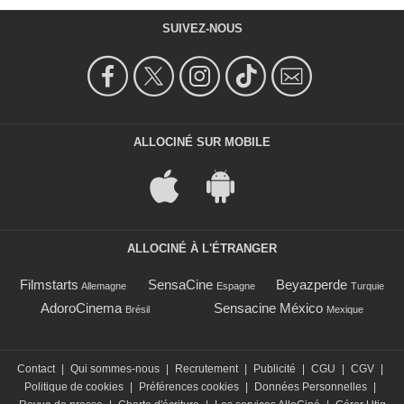
SUIVEZ-NOUS
ALLOCINÉ SUR MOBILE
ALLOCINÉ À L'ÉTRANGER
Filmstarts
SensaCine
Beyazperde
Allemagne
Espagne
Turquie
AdoroCinema
Sensacine México
Brésil
Mexique
Contact
|
Qui sommes-nous
|
Recrutement
|
Publicité
|
CGU
|
CGV
|
Politique de cookies
|
Préférences cookies
|
Données Personnelles
|