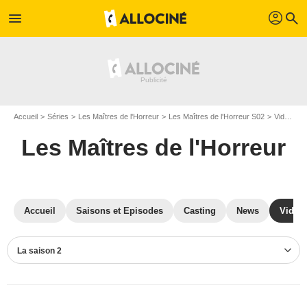
profil
menu
search
Accueil
Séries
Les Maîtres de l'Horreur
Les Maîtres de l'Horreur S02
Vidéos Les Maîtres de l'Horreur
Les Maîtres de l'Horreur
Accueil
Saisons et Episodes
Casting
News
Vidéo
La saison 2