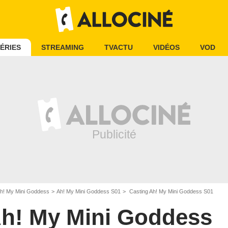
ÉRIES
STREAMING
TVACTU
VIDÉOS
VOD
h! My Mini Goddess
Ah! My Mini Goddess S01
Casting Ah! My Mini Goddess S01
h! My Mini Goddess