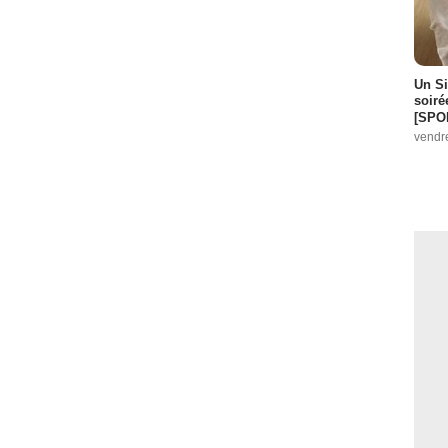
Un Si
soiré
[SPO
vendr