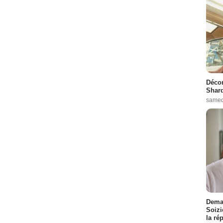
Décon
Shard
samed
Demai
Soizi
la ré