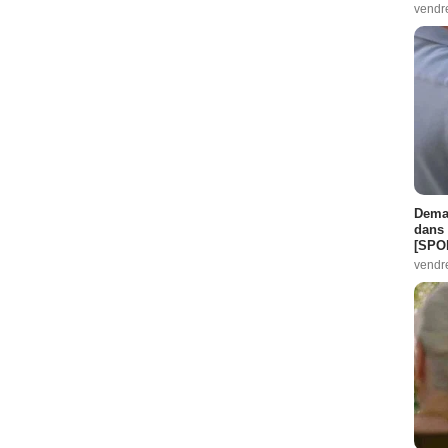
vendr
Demai
dans 
[SPO
vendr