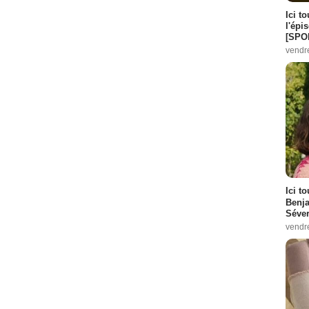
Ici t
l'épi
[SPO
vendr
Ici t
Benj
Séver
vendr