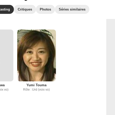
asting
Critiques
Photos
Séries similaires
awa
Yumi Touma
oix vo)
Rôle : Urd (voix vo)