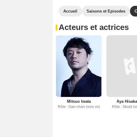
Accueil
Saisons et Episodes
C
Acteurs et actrices
Mitsuo Iwata
Aya Hisak
Rôle : Gan-chan (voix vo)
Rôle : Skuld (v