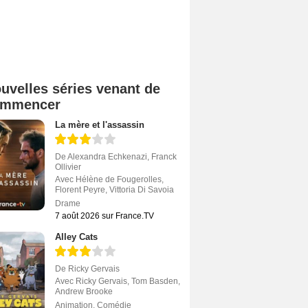
uvelles séries venant de
ommencer
La mère et l'assassin
De
Alexandra Echkenazi
,
Franck
Ollivier
Avec
Hélène de Fougerolles
,
Florent Peyre
,
Vittoria Di Savoia
Drame
7 août 2026 sur France.TV
Alley Cats
De
Ricky Gervais
Avec
Ricky Gervais
,
Tom Basden
,
Andrew Brooke
Animation
,
Comédie