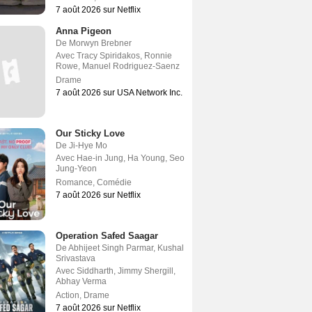
7 août 2026 sur Netflix
Anna Pigeon
De
Morwyn Brebner
Avec
Tracy Spiridakos
,
Ronnie
Rowe
,
Manuel Rodriguez-Saenz
Drame
7 août 2026 sur USA Network Inc.
Our Sticky Love
De
Ji-Hye Mo
Avec
Hae-in Jung
,
Ha Young
,
Seo
Jung-Yeon
Romance
,
Comédie
7 août 2026 sur Netflix
Operation Safed Saagar
De
Abhijeet Singh Parmar
,
Kushal
Srivastava
Avec
Siddharth
,
Jimmy Shergill
,
Abhay Verma
Action
,
Drame
7 août 2026 sur Netflix