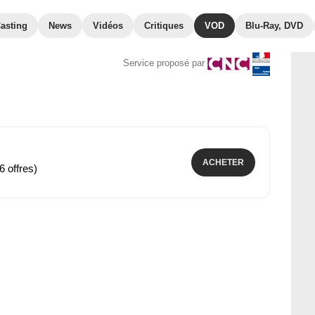
asting
News
Vidéos
Critiques
VOD
Blu-Ray, DVD
Service proposé par
ACHETER
6 offres)