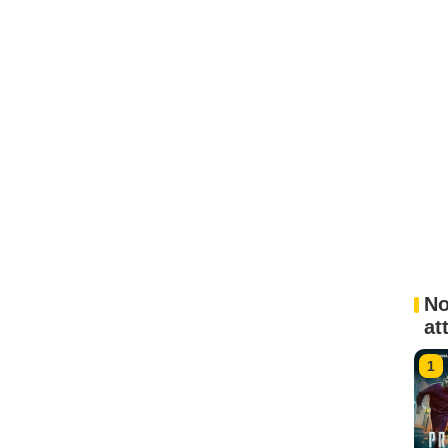
No
at
1