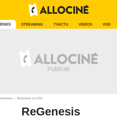
ÉRIES
STREAMING
TVACTU
VIDÉOS
VOD
eGenesis
ReGenesis en VOD
ReGenesis