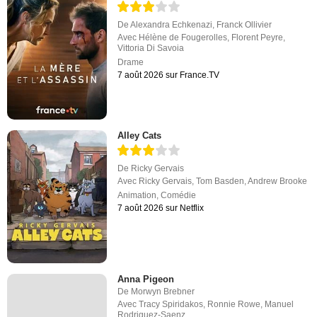
De
Alexandra Echkenazi
,
Franck Ollivier
Avec
Hélène de Fougerolles
,
Florent Peyre
,
Vittoria Di Savoia
Drame
7 août 2026 sur France.TV
Alley Cats
De
Ricky Gervais
Avec
Ricky Gervais
,
Tom Basden
,
Andrew Brooke
Animation
,
Comédie
7 août 2026 sur Netflix
Anna Pigeon
De
Morwyn Brebner
Avec
Tracy Spiridakos
,
Ronnie Rowe
,
Manuel
Rodriguez-Saenz