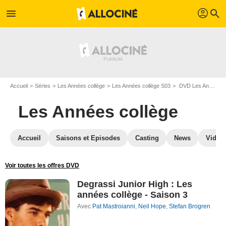
profil
menu
search
Accueil
Séries
Les Années collège
Les Années collège S03
DVD Les Années collège S03
Les Années collège
Accueil
Saisons et Episodes
Casting
News
Vidéo
Voir toutes les offres DVD
Degrassi Junior High : Les
années collège - Saison 3
Avec
Pat Mastroianni
,
Neil Hope
,
Stefan Brogren