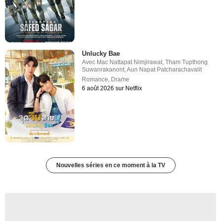
Unlucky Bae
Avec
Mac Nattapat Nimjirawat
,
Tham Tupthong
Suwanrakanont
,
Aun Napat Patcharachavalit
Romance
,
Drame
6 août 2026 sur Netflix
Nouvelles séries en ce moment à la TV