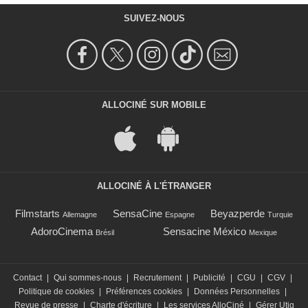
SUIVEZ-NOUS
ALLOCINÉ SUR MOBILE
ALLOCINÉ À L'ÉTRANGER
Filmstarts
SensaCine
Beyazperde
Allemagne
Espagne
Turquie
AdoroCinema
Sensacine México
Brésil
Mexique
Contact
|
Qui sommes-nous
|
Recrutement
|
Publicité
|
CGU
|
CGV
|
Politique de cookies
|
Préférences cookies
|
Données Personnelles
|
Revue de presse
|
Charte d'écriture
|
Les services AlloCiné
|
Gérer Utiq