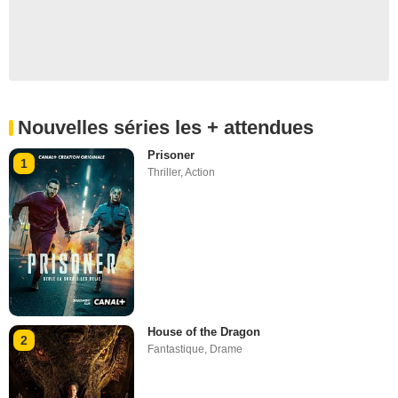
Nouvelles séries les + attendues
Prisoner
1
Thriller
,
Action
House of the Dragon
2
Fantastique
,
Drame