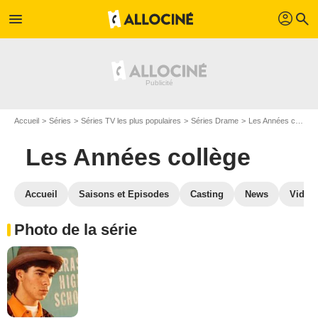
profil
menu
search
Accueil
Séries
Séries TV les plus populaires
Séries Drame
Les Années collège
Les Années collège
Accueil
Saisons et Episodes
Casting
News
Vidéo
Photo de la série