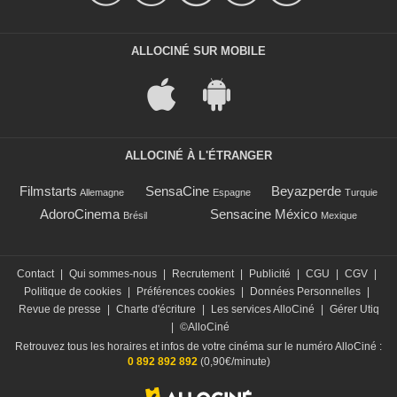
ALLOCINÉ SUR MOBILE
ALLOCINÉ À L'ÉTRANGER
Filmstarts
SensaCine
Beyazperde
Allemagne
Espagne
Turquie
AdoroCinema
Sensacine México
Brésil
Mexique
Contact
|
Qui sommes-nous
|
Recrutement
|
Publicité
|
CGU
|
CGV
|
Politique de cookies
|
Préférences cookies
|
Données Personnelles
|
Revue de presse
|
Charte d'écriture
|
Les services AlloCiné
|
Gérer Utiq
|
©AlloCiné
Retrouvez tous les horaires et infos de votre cinéma sur le numéro AlloCiné :
0 892 892 892
(0,90€/minute)