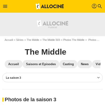
profil
menu
search
Accueil
Séries
The Middle
The Middle S03
Photos The Middle
Photos The Middle S03
The Middle
Accueil
Saisons et Episodes
Casting
News
Vidéo
La saison 3
Photos de la saison 3