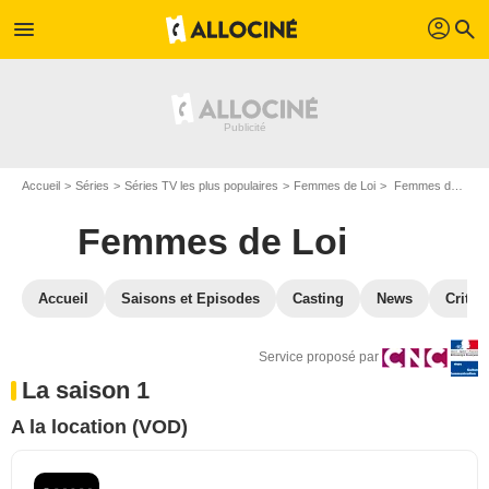
profil
menu
search
Accueil
Séries
Séries TV les plus populaires
Femmes de Loi
Femmes de Loi en VOD
Femmes de Loi
Accueil
Saisons et Episodes
Casting
News
Critiq
Service proposé par
La saison 1
A la location (VOD)