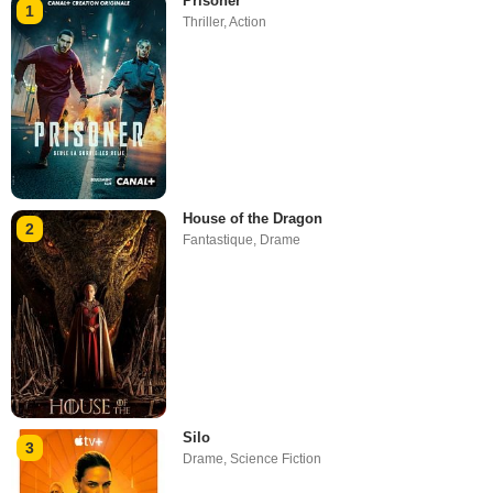
Prisoner
1
Thriller
,
Action
House of the Dragon
2
Fantastique
,
Drame
Silo
3
Drame
,
Science Fiction