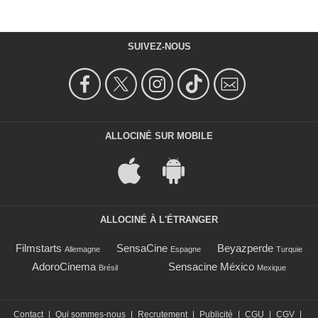
SUIVEZ-NOUS
ALLOCINÉ SUR MOBILE
ALLOCINÉ À L'ÉTRANGER
Filmstarts
SensaCine
Beyazperde
Allemagne
Espagne
Turquie
AdoroCinema
Sensacine México
Brésil
Mexique
Contact
|
Qui sommes-nous
|
Recrutement
|
Publicité
|
CGU
|
CGV
|