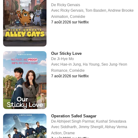
De
Ricky Gervais
Avec
Ricky Gervais
,
Tom Basden
,
Andrew Brooke
Animation
,
Comédie
7 août 2026 sur Netflix
Our Sticky Love
De
Ji-Hye Mo
Avec
Hae-in Jung
,
Ha Young
,
Seo Jung-Yeon
Romance
,
Comédie
7 août 2026 sur Netflix
Operation Safed Saagar
De
Abhijeet Singh Parmar
,
Kushal Srivastava
Avec
Siddharth
,
Jimmy Shergill
,
Abhay Verma
Action
,
Drame