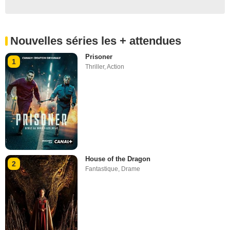
Nouvelles séries les + attendues
Prisoner
1
Thriller
,
Action
House of the Dragon
2
Fantastique
,
Drame