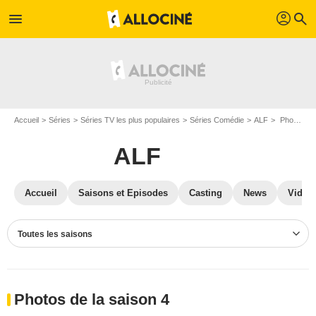
profil
menu
search
Accueil
Séries
Séries TV les plus populaires
Séries Comédie
ALF
Photos ALF
ALF
Accueil
Saisons et Episodes
Casting
News
Vidéo
Toutes les saisons
Photos de la saison 4