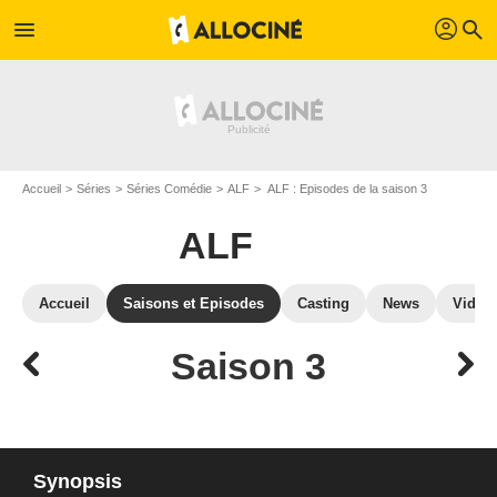
profil
menu
search
Accueil
Séries
Séries Comédie
ALF
ALF : Episodes de la saison 3
ALF
Accueil
Saisons et Episodes
Casting
News
Vidéo
Saison 3
Synopsis