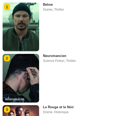
Below
1
Drame
,
Thriller
Neuromancien
2
Science Fiction
,
Thriller
Le Rouge et le Noir
3
Drame
,
Historique