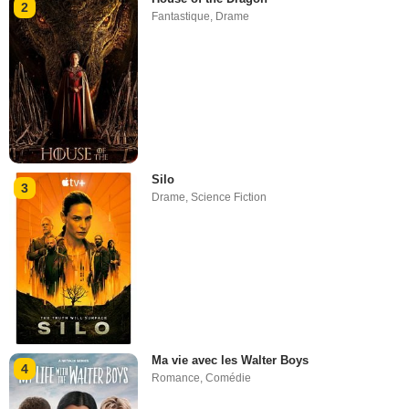
2
Fantastique
,
Drame
Silo
3
Drame
,
Science Fiction
Ma vie avec les Walter Boys
4
Romance
,
Comédie