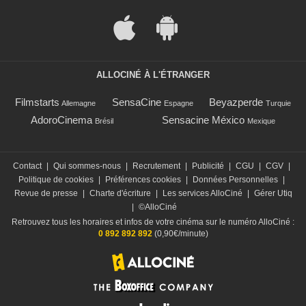
ALLOCINÉ À L'ÉTRANGER
Filmstarts
SensaCine
Beyazperde
Allemagne
Espagne
Turquie
AdoroCinema
Sensacine México
Brésil
Mexique
Contact
|
Qui sommes-nous
|
Recrutement
|
Publicité
|
CGU
|
CGV
|
Politique de cookies
|
Préférences cookies
|
Données Personnelles
|
Revue de presse
|
Charte d'écriture
|
Les services AlloCiné
|
Gérer Utiq
|
©AlloCiné
Retrouvez tous les horaires et infos de votre cinéma sur le numéro AlloCiné :
0 892 892 892
(0,90€/minute)