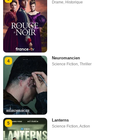
Drame
,
Historique
Neuromancien
4
Science Fiction
,
Thriller
Lanterns
5
Science Fiction
,
Action