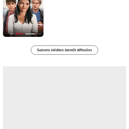
Saisons inédites bientôt diffusées