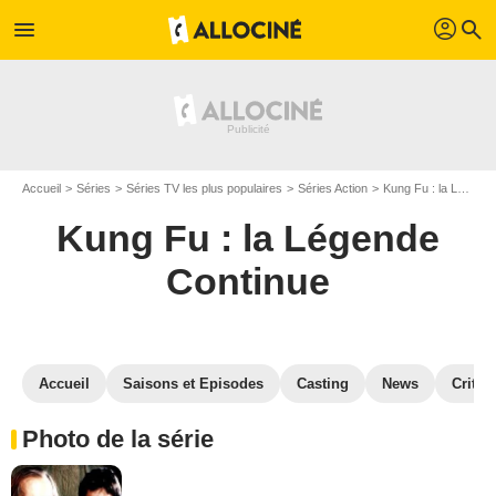
profil
menu
search
Accueil
Séries
Séries TV les plus populaires
Séries Action
Kung Fu : la Légende Continue
Kung Fu : la Légende
Continue
Accueil
Saisons et Episodes
Casting
News
Critiq
Photo de la série