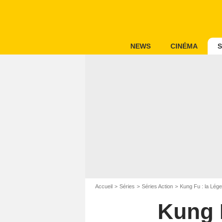
NEWS
CINÉMA
S
Accueil
Séries
Séries Action
Kung Fu : la Lég
Kung 