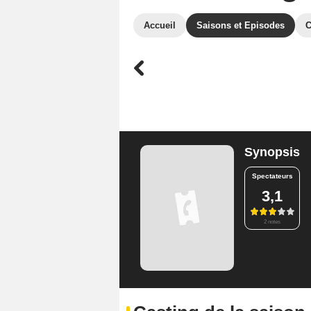
Accueil
Saisons et Episodes
C
Synopsis
Spectateurs
3,1
2 notes