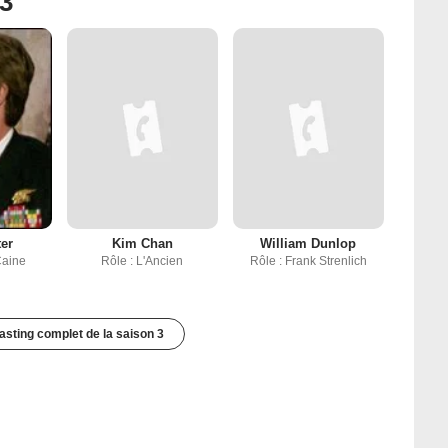
 3
ter
Kim Chan
William Dunlop
Caine
Rôle : L'Ancien
Rôle : Frank Strenlich
casting complet de la saison 3