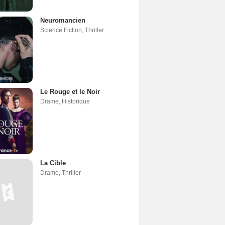
Neuromancien
Science Fiction
,
Thriller
Le Rouge et le Noir
Drame
,
Historique
La Cible
Drame
,
Thriller