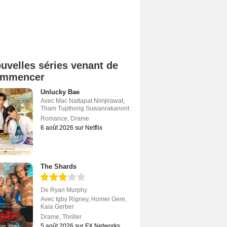
uvelles séries venant de
ommencer
Unlucky Bae
Avec
Mac Nattapat Nimjirawat
,
Tham Tupthong Suwanrakanont
Romance
,
Drame
6 août 2026 sur Netflix
The Shards
De
Ryan Murphy
Avec
Igby Rigney
,
Homer Gere
,
Kaia Gerber
Drame
,
Thriller
5 août 2026 sur FX Networks