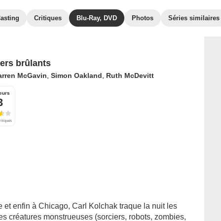
asting
Critiques
Blu-Ray, DVD
Photos
Séries similaires
ers brûlants
arren McGavin
,
Simon Oakland
,
Ruth McDevitt
eurs
3
ritiques
 et enfin à Chicago, Carl Kolchak traque la nuit les
es créatures monstrueuses (sorciers, robots, zombies,