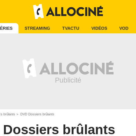
ÉRIES
STREAMING
TVACTU
VIDÉOS
VOD
s brûlants
DVD Dossiers brûlants
Dossiers brûlants