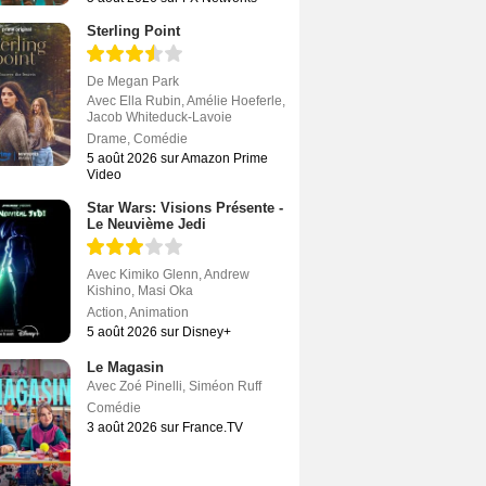
Sterling Point
De
Megan Park
Avec
Ella Rubin
,
Amélie Hoeferle
,
Jacob Whiteduck-Lavoie
Drame
,
Comédie
5 août 2026 sur Amazon Prime
Video
Star Wars: Visions Présente -
Le Neuvième Jedi
Avec
Kimiko Glenn
,
Andrew
Kishino
,
Masi Oka
Action
,
Animation
5 août 2026 sur Disney+
Le Magasin
Avec
Zoé Pinelli
,
Siméon Ruff
Comédie
3 août 2026 sur France.TV