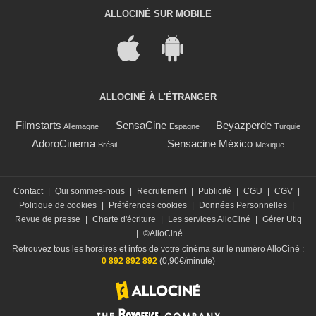
ALLOCINÉ SUR MOBILE
ALLOCINÉ À L'ÉTRANGER
Filmstarts
SensaCine
Beyazperde
Allemagne
Espagne
Turquie
AdoroCinema
Sensacine México
Brésil
Mexique
Contact
|
Qui sommes-nous
|
Recrutement
|
Publicité
|
CGU
|
CGV
|
Politique de cookies
|
Préférences cookies
|
Données Personnelles
|
Revue de presse
|
Charte d'écriture
|
Les services AlloCiné
|
Gérer Utiq
|
©AlloCiné
Retrouvez tous les horaires et infos de votre cinéma sur le numéro AlloCiné :
0 892 892 892
(0,90€/minute)