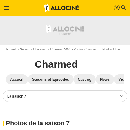
profil
menu
search
Accueil
Séries
Charmed
Charmed S07
Photos Charmed
Photos Charmed S07
Charmed
Accueil
Saisons et Episodes
Casting
News
Vidéo
La saison 7
Photos de la saison 7