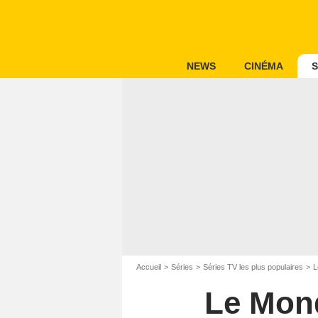
NEWS
CINÉMA
S
Accueil
Séries
Séries TV les plus populaires
L
Le Mond