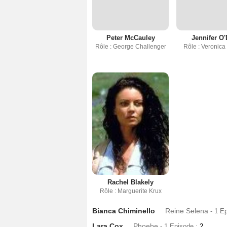
Peter McCauley
Jennifer O'
Rôle : George Challenger
Rôle : Veronica
Rachel Blakely
Rôle : Marguerite Krux
Bianca Chiminello
Reine Selena
- 1 E
Lara Cox
Phoebe
- 1 Episode :
2