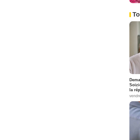
To
Demai
Soizi
la ré
vendr