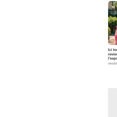
Ici t
revie
l'esp
vendr