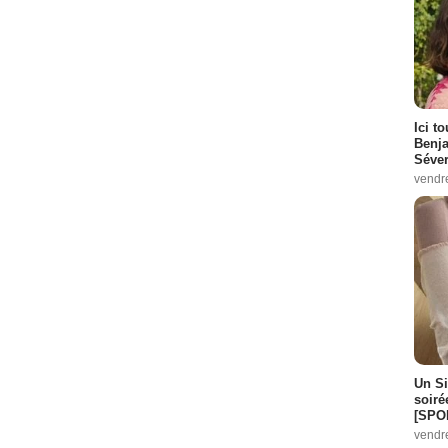
Ici t
Benj
Séver
vendr
Un Si
soiré
[SPO
vendr