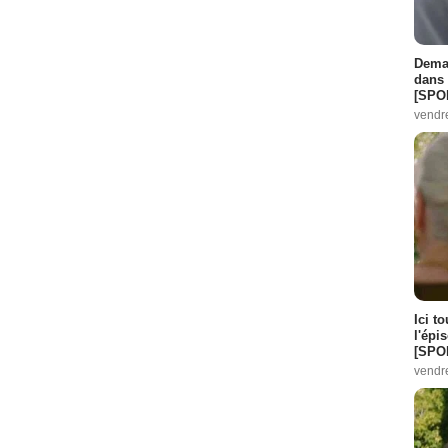
Demai
dans 
[SPO
vendr
Ici t
l'épi
[SPO
vendr