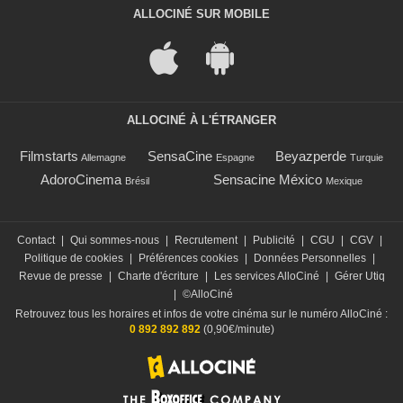
ALLOCINÉ SUR MOBILE
ALLOCINÉ À L'ÉTRANGER
Filmstarts
SensaCine
Beyazperde
Allemagne
Espagne
Turquie
AdoroCinema
Sensacine México
Brésil
Mexique
Contact
|
Qui sommes-nous
|
Recrutement
|
Publicité
|
CGU
|
CGV
|
Politique de cookies
|
Préférences cookies
|
Données Personnelles
|
Revue de presse
|
Charte d'écriture
|
Les services AlloCiné
|
Gérer Utiq
|
©AlloCiné
Retrouvez tous les horaires et infos de votre cinéma sur le numéro AlloCiné :
0 892 892 892
(0,90€/minute)