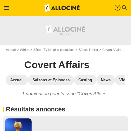
profil
menu
search
Accueil
Séries
Séries TV les plus populaires
Séries Thriller
Covert Affairs
Cov
Covert Affairs
Accueil
Saisons et Episodes
Casting
News
Vidéo
1 nomination pour la série "Covert Affairs".
Résultats annoncés