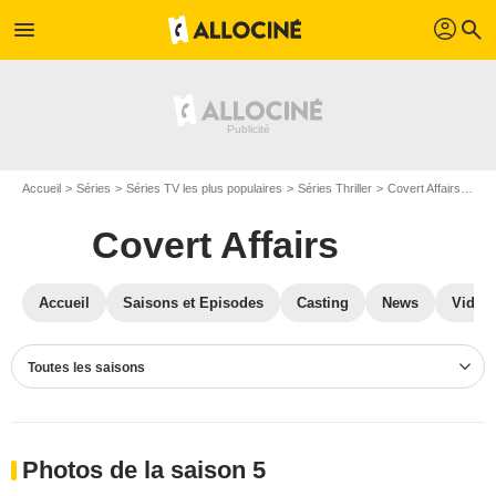
profil
menu
search
Accueil
Séries
Séries TV les plus populaires
Séries Thriller
Covert Affairs
Pho
Covert Affairs
Accueil
Saisons et Episodes
Casting
News
Vidéo
Toutes les saisons
Photos de la saison 5