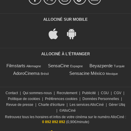
ALLOCINÉ SUR MOBILE
ALLOCINÉ À L'ÉTRANGER
Filmstarts
SensaCine
Beyazperde
Allemagne
Espagne
Turquie
AdoroCinema
Sensacine México
Brésil
Mexique
Contact
|
Qui sommes-nous
|
Recrutement
|
Publicité
|
CGU
|
CGV
|
Politique de cookies
|
Préférences cookies
|
Données Personnelles
|
Revue de presse
|
Charte d'écriture
|
Les services AlloCiné
|
Gérer Utiq
|
©AlloCiné
Retrouvez tous les horaires et infos de votre cinéma sur le numéro AlloCiné :
0 892 892 892
(0,90€/minute)