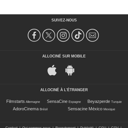
SUIVEZ-NOUS
ALLOCINÉ SUR MOBILE
ALLOCINÉ À L'ÉTRANGER
Filmstarts
SensaCine
Beyazperde
Allemagne
Espagne
Turquie
AdoroCinema
Sensacine México
Brésil
Mexique
Contact
|
Qui sommes-nous
|
Recrutement
|
Publicité
|
CGU
|
CGV
|