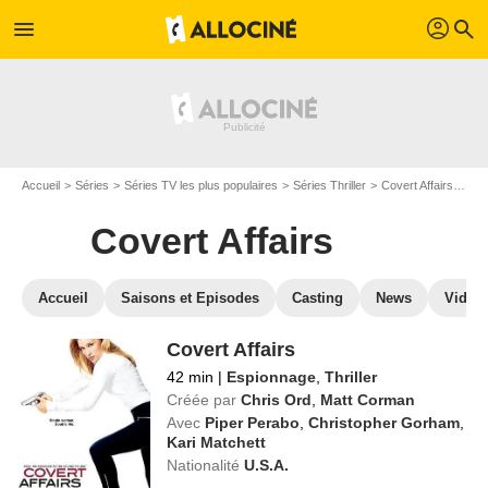
profil
menu
search
Accueil
Séries
Séries TV les plus populaires
Séries Thriller
Covert Affairs
Reg
Covert Affairs
Accueil
Saisons et Episodes
Casting
News
Vidéo
Covert Affairs
42 min
|
Espionnage
,
Thriller
Créée par
Chris Ord
,
Matt Corman
Avec
Piper Perabo
,
Christopher Gorham
,
Kari Matchett
Nationalité
U.S.A.