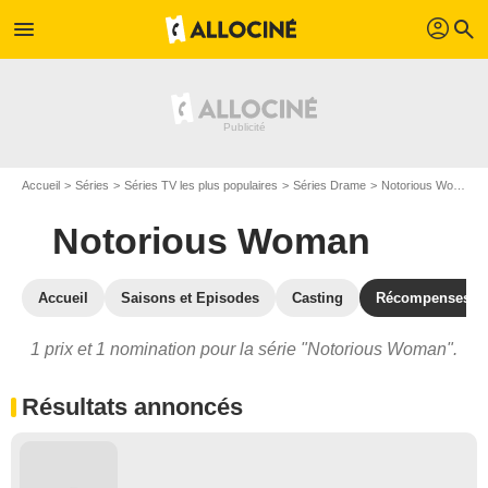
profil
menu
search
Accueil
Séries
Séries TV les plus populaires
Séries Drame
Notorious Woman
Notorious Woman
Accueil
Saisons et Episodes
Casting
Récompenses
1 prix et 1 nomination pour la série "Notorious Woman".
Résultats annoncés