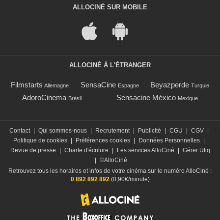
ALLOCINÉ SUR MOBILE
ALLOCINÉ À L'ÉTRANGER
Filmstarts
SensaCine
Beyazperde
Allemagne
Espagne
Turquie
AdoroCinema
Sensacine México
Brésil
Mexique
Contact
|
Qui sommes-nous
|
Recrutement
|
Publicité
|
CGU
|
CGV
|
Politique de cookies
|
Préférences cookies
|
Données Personnelles
|
Revue de presse
|
Charte d'écriture
|
Les services AlloCiné
|
Gérer Utiq
|
©AlloCiné
Retrouvez tous les horaires et infos de votre cinéma sur le numéro AlloCiné :
0 892 892 892
(0,90€/minute)