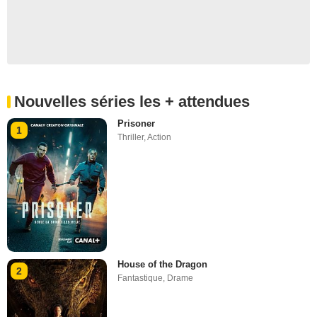
Nouvelles séries les + attendues
Prisoner
1
Thriller
,
Action
House of the Dragon
2
Fantastique
,
Drame