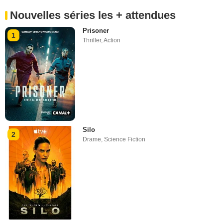
Nouvelles séries les + attendues
Prisoner
1
Thriller
,
Action
Silo
2
Drame
,
Science Fiction