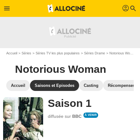
profil
menu
search
Accueil
Séries
Séries TV les plus populaires
Séries Drame
Notorious Woman
Notorious Woman
Accueil
Saisons et Episodes
Casting
Récompenses
Saison 1
À VENIR
diffusée sur
BBC