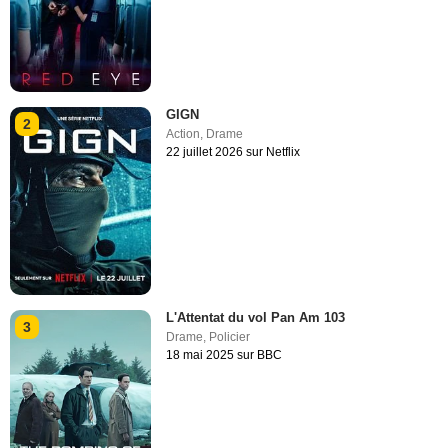
GIGN
2
Action
,
Drame
22 juillet 2026 sur Netflix
L'Attentat du vol Pan Am 103
3
Drame
,
Policier
18 mai 2025 sur BBC