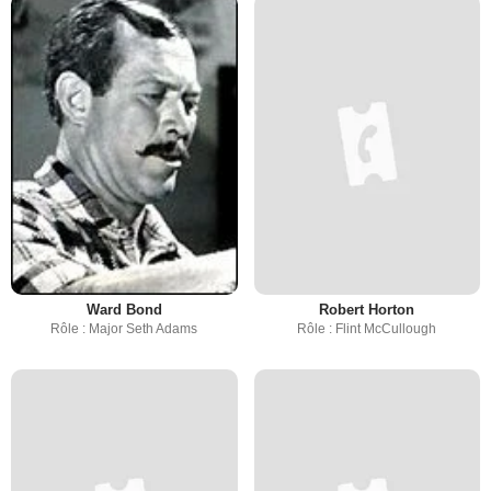
Ward Bond
Robert Horton
Rôle : Major Seth Adams
Rôle : Flint McCullough