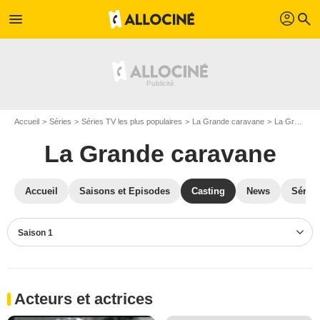
profil
menu
search
Accueil
Séries
Séries TV les plus populaires
La Grande caravane
La Grande caravane S01
La Grande caravane
Accueil
Saisons et Episodes
Casting
News
Séries
Saison 1
Acteurs et actrices