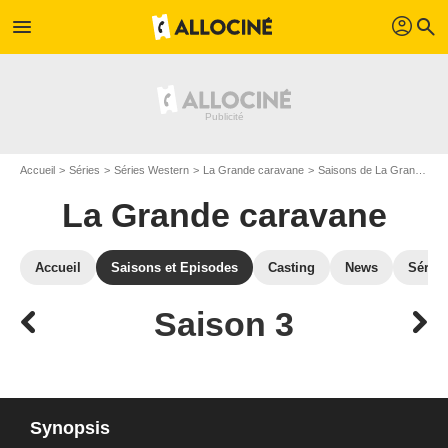
profil
menu
search
Accueil
Séries
Séries Western
La Grande caravane
Saisons de La Grande caravane
La Grande caravane
Accueil
Saisons et Episodes
Casting
News
Séries
Saison 3
Synopsis