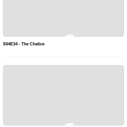
S04E34 - The Chalice