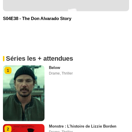
S04E38 - The Don Alvarado Story
Séries les + attendues
Below
1
Drame
,
Thriller
Monstre : L'histoire de Lizzie Borden
2
Drame
,
Thriller