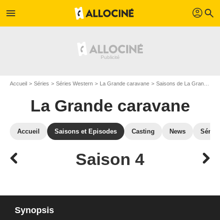
profil
menu
search
Accueil
Séries
Séries Western
La Grande caravane
Saisons de La Grande caravane
La Grande caravane
Accueil
Saisons et Episodes
Casting
News
Séries
Saison 4
Synopsis