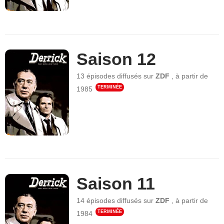
Saison 12
13 épisodes
diffusés sur
ZDF
,
à partir de
TERMINÉE
1985
Saison 11
14 épisodes
diffusés sur
ZDF
,
à partir de
TERMINÉE
1984