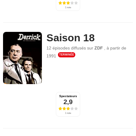
1 note
Saison 18
12 épisodes
diffusés sur
ZDF
,
à partir de
TERMINÉE
1991
Spectateurs
2,9
1 note