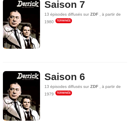
Saison 7
13 épisodes
diffusés sur
ZDF
,
à partir de
TERMINÉE
1980
Saison 6
13 épisodes
diffusés sur
ZDF
,
à partir de
TERMINÉE
1979