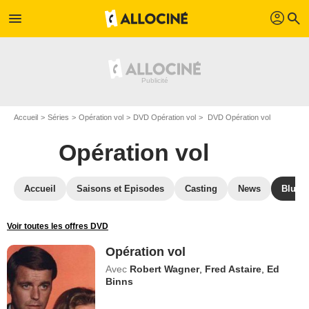
profil
menu
search
Accueil
Séries
Opération vol
DVD Opération vol
DVD Opération vol
Opération vol
Accueil
Saisons et Episodes
Casting
News
Blu-R
Voir toutes les offres DVD
Opération vol
Avec
Robert Wagner
,
Fred Astaire
,
Ed
Binns