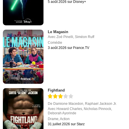
5 août 2026 sur Disney+
Le Magasin
Avec
Zoé Pinelli
,
Siméon Ruff
Comédie
3 août 2026 sur France.TV
Fightland
De
Damione Macedon
,
Raphael Jackson Jr.
Avec
Howard Charles
,
Nicholas Pinnock
,
Deborah Ayorinde
Drame
,
Action
31 juillet 2026 sur Starz