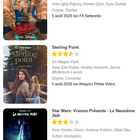
Avec
Igby Rigney
,
Homer Gere
,
Kaia Gerber
Drame
,
Thriller
5 août 2026 sur FX Networks
Sterling Point
De
Megan Park
Avec
Ella Rubin
,
Amélie Hoeferle
,
Jacob
Whiteduck-Lavoie
Drame
,
Comédie
5 août 2026 sur Amazon Prime Video
Star Wars: Visions Présente - Le Neuvième
Jedi
Avec
Kimiko Glenn
,
Andrew Kishino
,
Masi Oka
Action
,
Animation