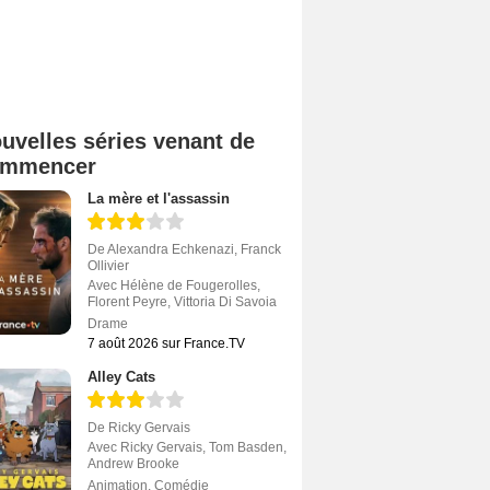
uvelles séries venant de
ommencer
La mère et l'assassin
De
Alexandra Echkenazi
,
Franck
Ollivier
Avec
Hélène de Fougerolles
,
Florent Peyre
,
Vittoria Di Savoia
Drame
7 août 2026 sur France.TV
Alley Cats
De
Ricky Gervais
Avec
Ricky Gervais
,
Tom Basden
,
Andrew Brooke
Animation
,
Comédie