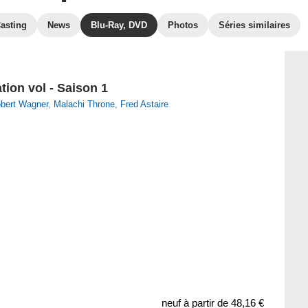
asting
News
Blu-Ray, DVD
Photos
Séries similaires
tion vol - Saison 1
bert Wagner
,
Malachi Throne
,
Fred Astaire
neuf à partir de
48,16 €