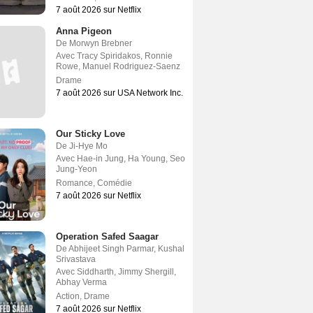
7 août 2026 sur Netflix
Anna Pigeon
De
Morwyn Brebner
Avec
Tracy Spiridakos
,
Ronnie
Rowe
,
Manuel Rodriguez-Saenz
Drame
7 août 2026 sur USA Network Inc.
Our Sticky Love
De
Ji-Hye Mo
Avec
Hae-in Jung
,
Ha Young
,
Seo
Jung-Yeon
Romance
,
Comédie
7 août 2026 sur Netflix
Operation Safed Saagar
De
Abhijeet Singh Parmar
,
Kushal
Srivastava
Avec
Siddharth
,
Jimmy Shergill
,
Abhay Verma
Action
,
Drame
7 août 2026 sur Netflix