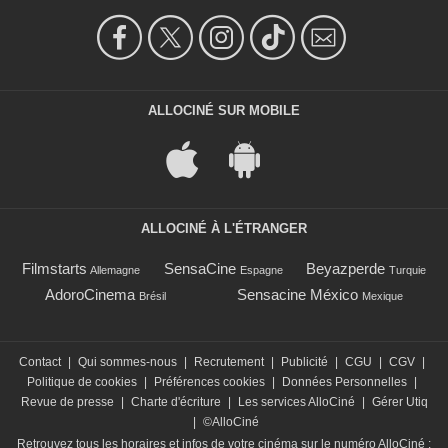
ALLOCINÉ SUR MOBILE
ALLOCINÉ À L'ÉTRANGER
Filmstarts
SensaCine
Beyazperde
Allemagne
Espagne
Turquie
AdoroCinema
Sensacine México
Brésil
Mexique
Contact
|
Qui sommes-nous
|
Recrutement
|
Publicité
|
CGU
|
CGV
|
Politique de cookies
|
Préférences cookies
|
Données Personnelles
|
Revue de presse
|
Charte d'écriture
|
Les services AlloCiné
|
Gérer Utiq
|
©AlloCiné
Retrouvez tous les horaires et infos de votre cinéma sur le numéro AlloCiné :