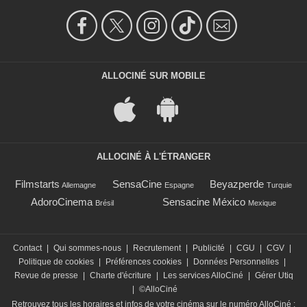
ALLOCINÉ SUR MOBILE
ALLOCINÉ À L'ÉTRANGER
Filmstarts
SensaCine
Beyazperde
Allemagne
Espagne
Turquie
AdoroCinema
Sensacine México
Brésil
Mexique
Contact
|
Qui sommes-nous
|
Recrutement
|
Publicité
|
CGU
|
CGV
|
Politique de cookies
|
Préférences cookies
|
Données Personnelles
|
Revue de presse
|
Charte d'écriture
|
Les services AlloCiné
|
Gérer Utiq
|
©AlloCiné
Retrouvez tous les horaires et infos de votre cinéma sur le numéro AlloCiné :