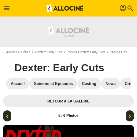
profil
menu
search
Accueil
Séries
Dexter: Early Cuts
Photos Dexter: Early Cuts
Photos Dexter: Early Cuts S01
Dexter: Early Cuts
Accueil
Saisons et Episodes
Casting
News
Critiq
RETOUR À LA GALERIE
5
/ 6 Photos