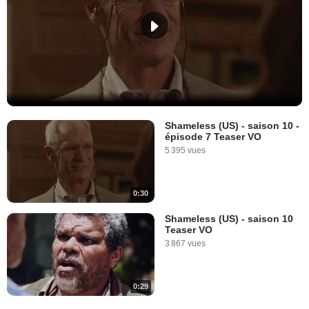
Shameless (US) - saison 10 -
épisode 7 Teaser VO
5 395 vues
0:30
Shameless (US) - saison 10
Teaser VO
3 867 vues
0:29