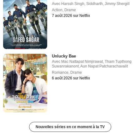
Avec
Harssh Singh
,
Siddharth
,
Jimmy Shergill
Action
,
Drame
7 août 2026 sur Netflix
Unlucky Bae
Avec
Mac Nattapat Nimjirawat
,
Tham Tupthong
Suwanrakanont
,
Aun Napat Patcharachavalit
Romance
,
Drame
6 août 2026 sur Netflix
Nouvelles séries en ce moment à la TV