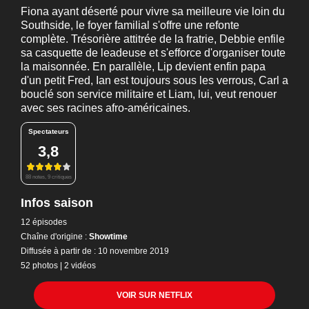
Fiona ayant déserté pour vivre sa meilleure vie loin du
Southside, le foyer familial s'offre une refonte
complète. Trésorière attitrée de la fratrie, Debbie enfile
sa casquette de leadeuse et s'efforce d'organiser toute
la maisonnée. En parallèle, Lip devient enfin papa
d'un petit Fred, Ian est toujours sous les verrous, Carl a
bouclé son service militaire et Liam, lui, veut renouer
avec ses racines afro-américaines.
Spectateurs
3,8
88 notes, 9 critiques
Infos saison
12 épisodes
Chaîne d'origine :
Showtime
Diffusée à partir de : 10 novembre 2019
52 photos
|
2 vidéos
VOIR SUR NETFLIX