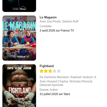
Le Magasin
Avec
Zoé Pinelli
,
Siméon Ruff
Comédie
3 août 2026 sur France.TV
Fightland
De
Damione Macedon
,
Raphael Jackson Jr.
Avec
Howard Charles
,
Nicholas Pinnock
,
Deborah Ayorinde
Drame
,
Action
31 juillet 2026 sur Starz