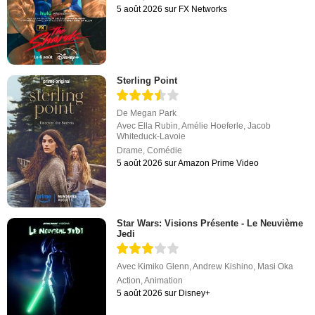
5 août 2026 sur FX Networks
Sterling Point
De
Megan Park
Avec
Ella Rubin
,
Amélie Hoeferle
,
Jacob
Whiteduck-Lavoie
Drame
,
Comédie
5 août 2026 sur Amazon Prime Video
Star Wars: Visions Présente - Le Neuvième
Jedi
Avec
Kimiko Glenn
,
Andrew Kishino
,
Masi Oka
Action
,
Animation
5 août 2026 sur Disney+