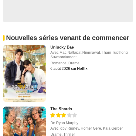
Nouvelles séries venant de commencer
Unlucky Bae
Avec
Mac Nattapat Nimjirawat
,
Tham Tupthong
Suwanrakanont
Romance
,
Drame
6 août 2026 sur Netflix
The Shards
De
Ryan Murphy
Avec
Igby Rigney
,
Homer Gere
,
Kaia Gerber
Drame
,
Thriller