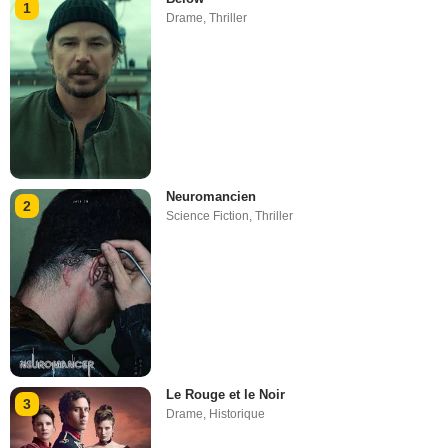
1
Drame
,
Thriller
Neuromancien
2
Science Fiction
,
Thriller
Le Rouge et le Noir
3
Drame
,
Historique