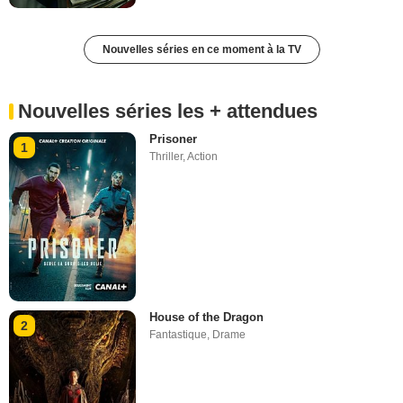
Nouvelles séries en ce moment à la TV
Nouvelles séries les + attendues
Prisoner
1
Thriller
,
Action
House of the Dragon
2
Fantastique
,
Drame