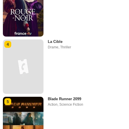
La Cible
4
Drame
,
Thriller
Blade Runner 2099
5
Action
,
Science Fiction