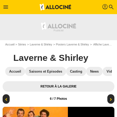
profil
menu
search
Accueil
Séries
Laverne & Shirley
Posters Laverne & Shirley
Affiche Laverne & Shirley
Laverne & Shirley
Accueil
Saisons et Episodes
Casting
News
Vidéo
RETOUR À LA GALERIE
6
/ 7 Photos