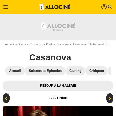
profil
menu
search
Accueil
Séries
Casanova
Photos Casanova
Casanova : Photo David Tennant
Casanova
Accueil
Saisons et Episodes
Casting
Critiques
Bl
RETOUR À LA GALERIE
8
/ 10 Photos