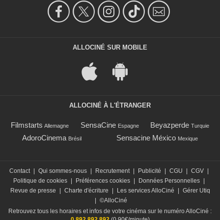
ALLOCINÉ SUR MOBILE
ALLOCINÉ À L'ÉTRANGER
Filmstarts
SensaCine
Beyazperde
Allemagne
Espagne
Turquie
AdoroCinema
Sensacine México
Brésil
Mexique
Contact
|
Qui sommes-nous
|
Recrutement
|
Publicité
|
CGU
|
CGV
|
Politique de cookies
|
Préférences cookies
|
Données Personnelles
|
Revue de presse
|
Charte d'écriture
|
Les services AlloCiné
|
Gérer Utiq
|
©AlloCiné
Retrouvez tous les horaires et infos de votre cinéma sur le numéro AlloCiné :
0 892 892 892
(0,90€/minute)