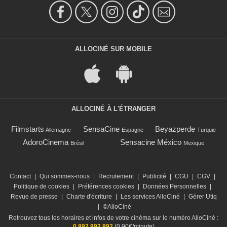
ALLOCINÉ SUR MOBILE
ALLOCINÉ À L'ÉTRANGER
Filmstarts
SensaCine
Beyazperde
Allemagne
Espagne
Turquie
AdoroCinema
Sensacine México
Brésil
Mexique
Contact
|
Qui sommes-nous
|
Recrutement
|
Publicité
|
CGU
|
CGV
|
Politique de cookies
|
Préférences cookies
|
Données Personnelles
|
Revue de presse
|
Charte d'écriture
|
Les services AlloCiné
|
Gérer Utiq
|
©AlloCiné
Retrouvez tous les horaires et infos de votre cinéma sur le numéro AlloCiné :
0 892 892 892
(0,90€/minute)