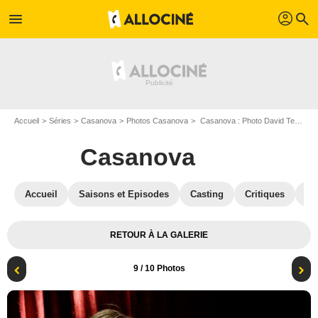
profil
menu
search
Accueil
Séries
Casanova
Photos Casanova
Casanova : Photo David Tennant
Casanova
Accueil
Saisons et Episodes
Casting
Critiques
Bl
RETOUR À LA GALERIE
9
/ 10 Photos