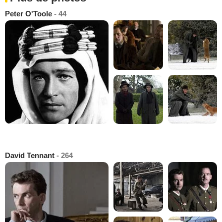
Peter O'Toole
- 44
David Tennant
- 264