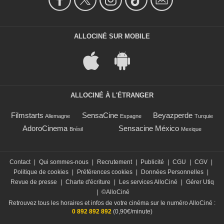
ALLOCINÉ SUR MOBILE
ALLOCINÉ À L'ÉTRANGER
Filmstarts
SensaCine
Beyazperde
Allemagne
Espagne
Turquie
AdoroCinema
Sensacine México
Brésil
Mexique
Contact
|
Qui sommes-nous
|
Recrutement
|
Publicité
|
CGU
|
CGV
|
Politique de cookies
|
Préférences cookies
|
Données Personnelles
|
Revue de presse
|
Charte d'écriture
|
Les services AlloCiné
|
Gérer Utiq
|
©AlloCiné
Retrouvez tous les horaires et infos de votre cinéma sur le numéro AlloCiné :
0 892 892 892
(0,90€/minute)