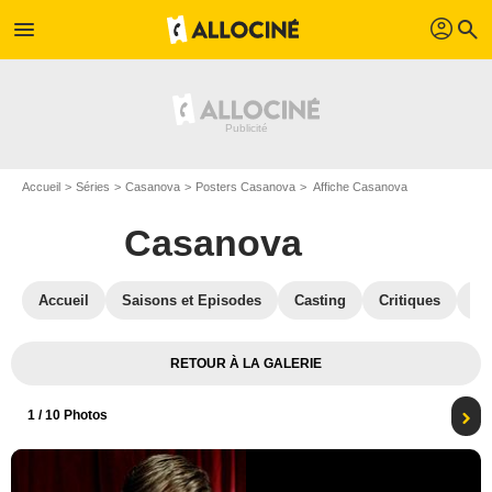
profil
menu
search
Accueil
Séries
Casanova
Posters Casanova
Affiche Casanova
Casanova
Accueil
Saisons et Episodes
Casting
Critiques
Bl
RETOUR À LA GALERIE
1
/ 10 Photos