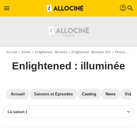
profil
menu
search
Accueil
Séries
Enlightened : illuminée
Enlightened : illuminée S01
Photos Enlightened : illuminée
Enlightened : illuminée
Accueil
Saisons et Episodes
Casting
News
Vidéo
La saison 1