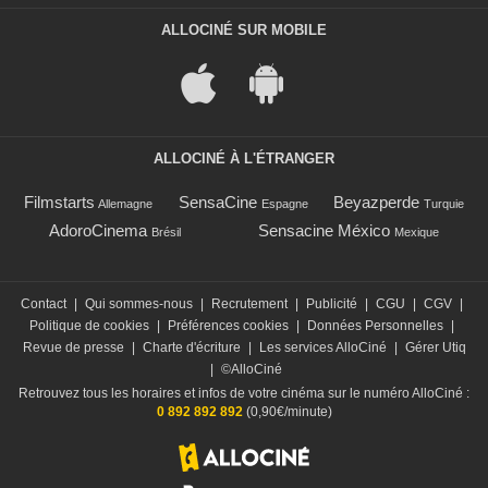
ALLOCINÉ SUR MOBILE
ALLOCINÉ À L'ÉTRANGER
Filmstarts
SensaCine
Beyazperde
Allemagne
Espagne
Turquie
AdoroCinema
Sensacine México
Brésil
Mexique
Contact
|
Qui sommes-nous
|
Recrutement
|
Publicité
|
CGU
|
CGV
|
Politique de cookies
|
Préférences cookies
|
Données Personnelles
|
Revue de presse
|
Charte d'écriture
|
Les services AlloCiné
|
Gérer Utiq
|
©AlloCiné
Retrouvez tous les horaires et infos de votre cinéma sur le numéro AlloCiné :
0 892 892 892
(0,90€/minute)