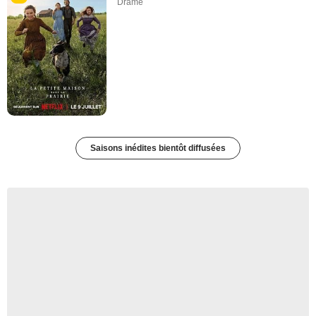
Drame
Saisons inédites bientôt diffusées