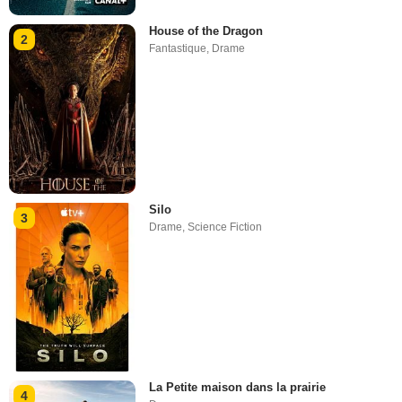
House of the Dragon
2
Fantastique
,
Drame
Silo
3
Drame
,
Science Fiction
La Petite maison dans la prairie
4