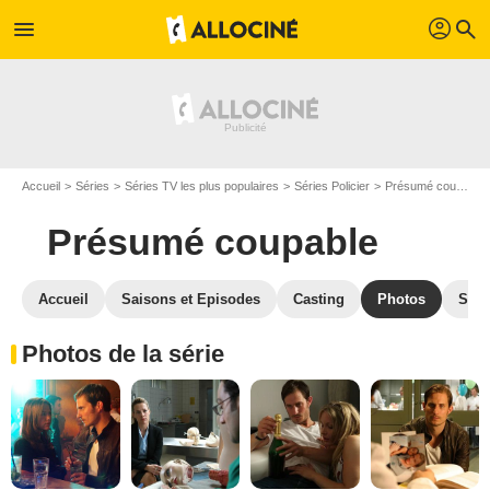
profil
menu
search
Accueil
Séries
Séries TV les plus populaires
Séries Policier
Présumé coupable
Présumé coupable
Accueil
Saisons et Episodes
Casting
Photos
Séri
Photos de la série