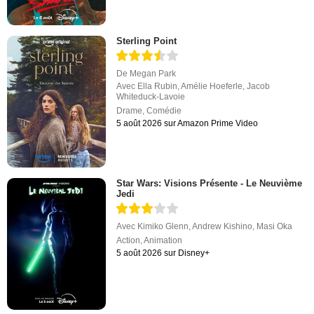
Sterling Point
De
Megan Park
Avec
Ella Rubin
,
Amélie Hoeferle
,
Jacob
Whiteduck-Lavoie
Drame
,
Comédie
5 août 2026 sur Amazon Prime Video
Star Wars: Visions Présente - Le Neuvième
Jedi
Avec
Kimiko Glenn
,
Andrew Kishino
,
Masi Oka
Action
,
Animation
5 août 2026 sur Disney+