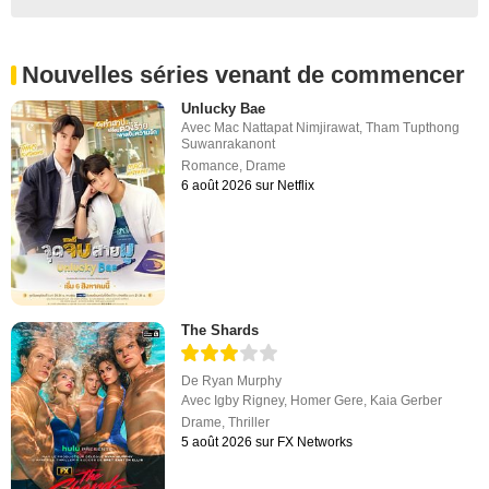
Nouvelles séries venant de commencer
Unlucky Bae
Avec
Mac Nattapat Nimjirawat
,
Tham Tupthong
Suwanrakanont
Romance
,
Drame
6 août 2026 sur Netflix
The Shards
De
Ryan Murphy
Avec
Igby Rigney
,
Homer Gere
,
Kaia Gerber
Drame
,
Thriller
5 août 2026 sur FX Networks