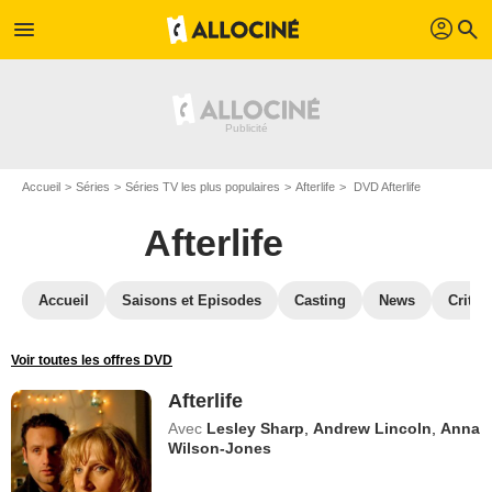
profil
menu
search
Accueil
Séries
Séries TV les plus populaires
Afterlife
DVD Afterlife
Afterlife
Accueil
Saisons et Episodes
Casting
News
Critiq
Voir toutes les offres DVD
Afterlife
Avec
Lesley Sharp
,
Andrew Lincoln
,
Anna
Wilson-Jones