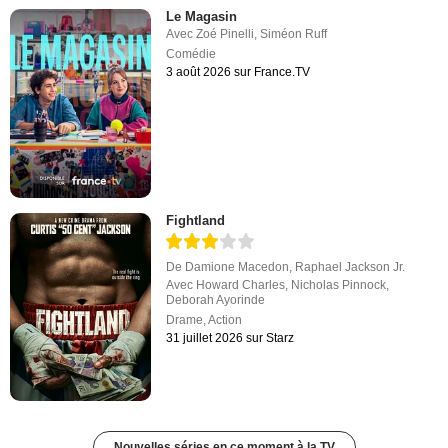
Le Magasin
Avec
Zoé Pinelli
,
Siméon Ruff
Comédie
3 août 2026 sur France.TV
Fightland
De
Damione Macedon
,
Raphael Jackson Jr.
Avec
Howard Charles
,
Nicholas Pinnock
,
Deborah Ayorinde
Drame
,
Action
31 juillet 2026 sur Starz
Nouvelles séries en ce moment à la TV