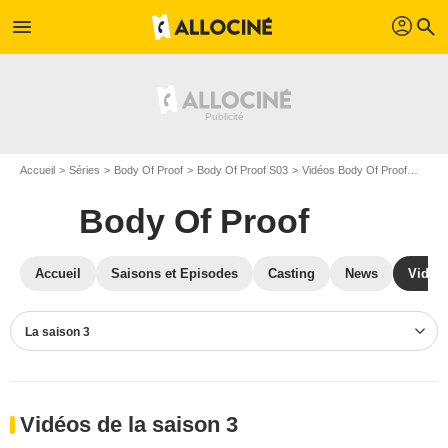
profil
menu
search
Accueil
Séries
Body Of Proof
Body Of Proof S03
Vidéos Body Of Proof
Vidé
Body Of Proof
Accueil
Saisons et Episodes
Casting
News
Vidéo
La saison 3
Vidéos de la saison 3