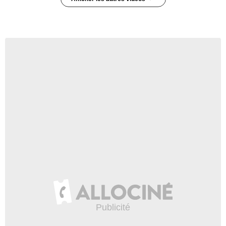
Body Of Proof - saison 3
Bande-annonce VO
3 329 vues
-
Il y a 13 ans
1:00
Body Of Proof - saison 3
Teaser VO
560 vues
-
Il y a 13 ans
0:12