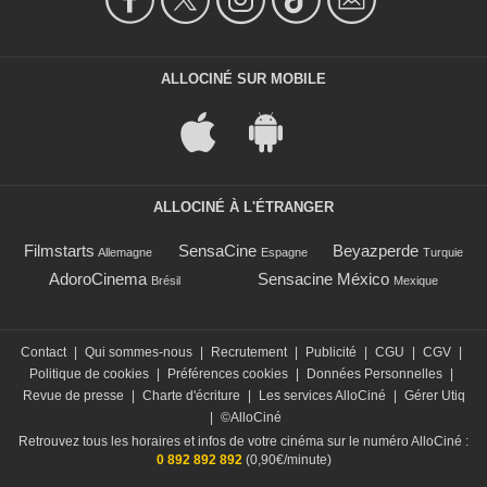
ALLOCINÉ SUR MOBILE
ALLOCINÉ À L'ÉTRANGER
Filmstarts
SensaCine
Beyazperde
Allemagne
Espagne
Turquie
AdoroCinema
Sensacine México
Brésil
Mexique
Contact
|
Qui sommes-nous
|
Recrutement
|
Publicité
|
CGU
|
CGV
|
Politique de cookies
|
Préférences cookies
|
Données Personnelles
|
Revue de presse
|
Charte d'écriture
|
Les services AlloCiné
|
Gérer Utiq
|
©AlloCiné
Retrouvez tous les horaires et infos de votre cinéma sur le numéro AlloCiné :
0 892 892 892
(0,90€/minute)