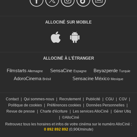
ALLOCINÉ SUR MOBILE
ALLOCINÉ À L'ÉTRANGER
Filmstarts
SensaCine
Beyazperde
Allemagne
Espagne
Turquie
AdoroCinema
Sensacine México
Brésil
Mexique
Contact
|
Qui sommes-nous
|
Recrutement
|
Publicité
|
CGU
|
CGV
|
Politique de cookies
|
Préférences cookies
|
Données Personnelles
|
Revue de presse
|
Charte d'écriture
|
Les services AlloCiné
|
Gérer Utiq
|
©AlloCiné
Retrouvez tous les horaires et infos de votre cinéma sur le numéro AlloCiné :
0 892 892 892
(0,90€/minute)