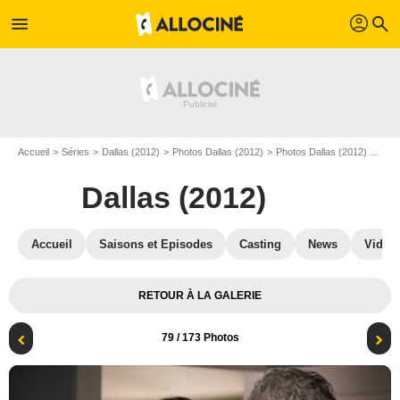
profil
menu
search
Accueil
Séries
Dallas (2012)
Photos Dallas (2012)
Photos Dallas (2012) S02
Dallas (2012)
Accueil
Saisons et Episodes
Casting
News
Vidéo
RETOUR À LA GALERIE
79
/ 173 Photos