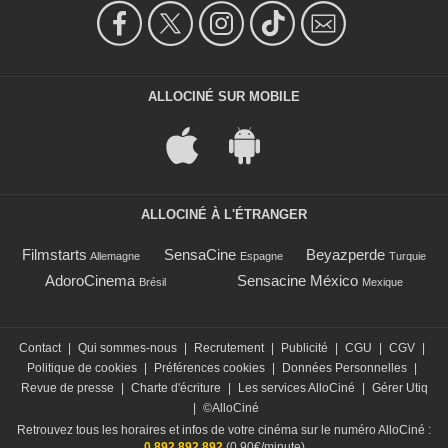
ALLOCINÉ SUR MOBILE
ALLOCINÉ À L'ÉTRANGER
Filmstarts
SensaCine
Beyazperde
Allemagne
Espagne
Turquie
AdoroCinema
Sensacine México
Brésil
Mexique
Contact
|
Qui sommes-nous
|
Recrutement
|
Publicité
|
CGU
|
CGV
|
Politique de cookies
|
Préférences cookies
|
Données Personnelles
|
Revue de presse
|
Charte d'écriture
|
Les services AlloCiné
|
Gérer Utiq
|
©AlloCiné
Retrouvez tous les horaires et infos de votre cinéma sur le numéro AlloCiné :
0 892 892 892
(0,90€/minute)