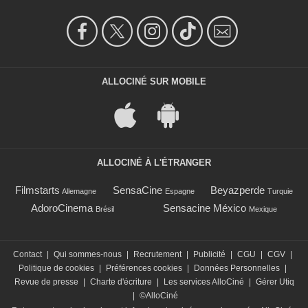
ALLOCINÉ SUR MOBILE
ALLOCINÉ À L'ÉTRANGER
Filmstarts
SensaCine
Beyazperde
Allemagne
Espagne
Turquie
AdoroCinema
Sensacine México
Brésil
Mexique
Contact
|
Qui sommes-nous
|
Recrutement
|
Publicité
|
CGU
|
CGV
|
Politique de cookies
|
Préférences cookies
|
Données Personnelles
|
Revue de presse
|
Charte d'écriture
|
Les services AlloCiné
|
Gérer Utiq
|
©AlloCiné