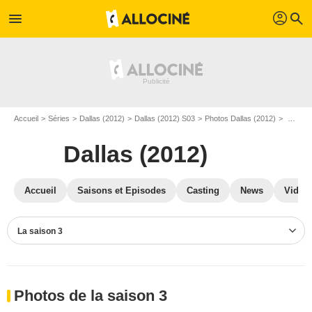
profil
menu
search
Accueil
Séries
Dallas (2012)
Dallas (2012) S03
Photos Dallas (2012)
Photos Dallas (2012) S03
Dallas (2012)
Accueil
Saisons et Episodes
Casting
News
Vidéo
La saison 3
Photos de la saison 3