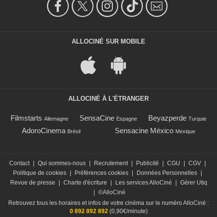
ALLOCINÉ SUR MOBILE
ALLOCINÉ À L'ÉTRANGER
Filmstarts
SensaCine
Beyazperde
Allemagne
Espagne
Turquie
AdoroCinema
Sensacine México
Brésil
Mexique
Contact
|
Qui sommes-nous
|
Recrutement
|
Publicité
|
CGU
|
CGV
|
Politique de cookies
|
Préférences cookies
|
Données Personnelles
|
Revue de presse
|
Charte d'écriture
|
Les services AlloCiné
|
Gérer Utiq
|
©AlloCiné
Retrouvez tous les horaires et infos de votre cinéma sur le numéro AlloCiné :
0 892 892 892
(0,90€/minute)