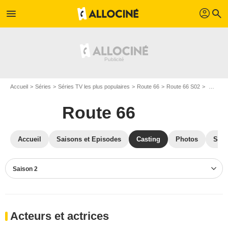
profil
menu
search
Accueil
Séries
Séries TV les plus populaires
Route 66
Route 66 S02
Casting Route 66 S02
Route 66
Accueil
Saisons et Episodes
Casting
Photos
Séri
Saison 2
Acteurs et actrices