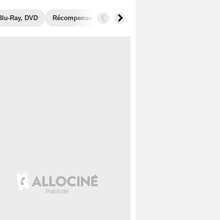
Blu-Ray, DVD
Récompenses
Photos
Secrets de tournage