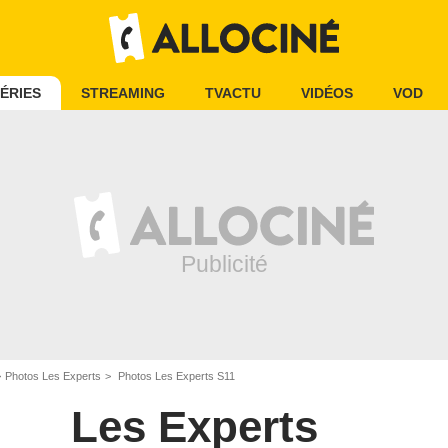
ÉRIES
STREAMING
TVACTU
VIDÉOS
VOD
Photos Les Experts
Photos Les Experts S11
Les Experts