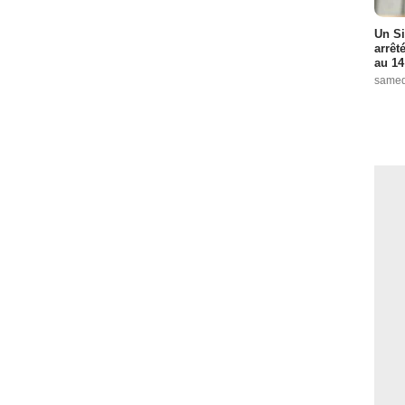
Un Si
arrêt
au 14
samed