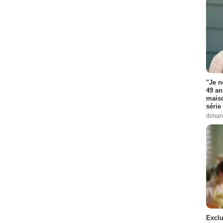
"Je n
49 an
maiso
série 
diman
Exclu