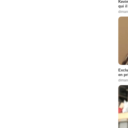
Kevin
qui i
diman
Exclu
en pr
diman