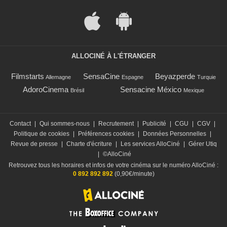
ALLOCINÉ À L'ÉTRANGER
Filmstarts
SensaCine
Beyazperde
Allemagne
Espagne
Turquie
AdoroCinema
Sensacine México
Brésil
Mexique
Contact
|
Qui sommes-nous
|
Recrutement
|
Publicité
|
CGU
|
CGV
|
Politique de cookies
|
Préférences cookies
|
Données Personnelles
|
Revue de presse
|
Charte d'écriture
|
Les services AlloCiné
|
Gérer Utiq
|
©AlloCiné
Retrouvez tous les horaires et infos de votre cinéma sur le numéro AlloCiné :
0 892 892 892
(0,90€/minute)