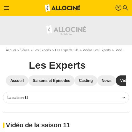
profil
menu
search
Accueil
Séries
Les Experts
Les Experts S11
Vidéos Les Experts
Vidéos Les Experts S11
Les Experts
Accueil
Saisons et Episodes
Casting
News
Vidéo
La saison 11
Vidéo de la saison 11